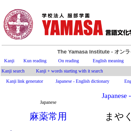
The Yamasa Institute
- オン
Kanji
Kun reading
On reading
English meaning
Kanji search
Kanji + words starting with it search
Kanji link generator
Japanese - English dictionary
Eng
Japanese -
Japanese
.
麻
薬
常
用
まや