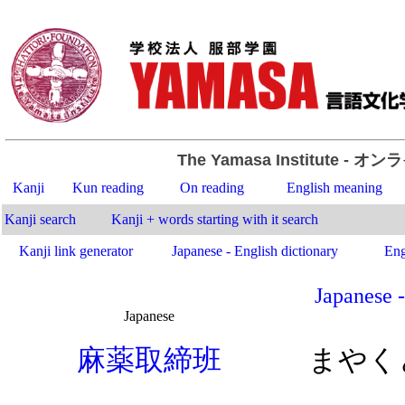
The Yamasa Institute
- オン
Kanji
Kun reading
On reading
English meaning
Kanji search
Kanji + words starting with it search
Kanji link generator
Japanese - English dictionary
Eng
Japanese -
Japanese
.
麻
薬
取
締
班
まやく