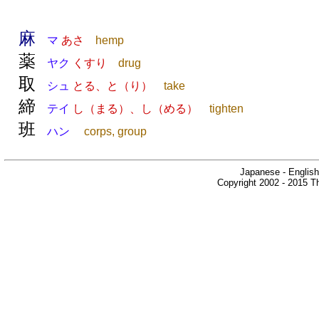
麻
マ
あさ
hemp
薬
ヤク
くすり
drug
取
シュ
とる、と（り）
take
締
テイ
し（まる）、し（める）
tighten
班
ハン
corps, group
Japanese - English
Copyright 2002 - 2015 Th