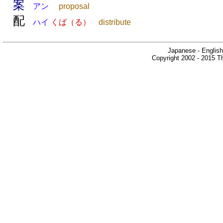
案
アン
proposal
配
ハイ
くば（る）
distribute
Japanese - English
Copyright 2002 - 2015 Th