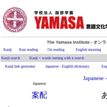
The Yamasa Institute
- オン
Kanji
Kun reading
On reading
English meaning
Kanji search
Kanji + words starting with it search
Kanji link generator
Japanese - English dictionary
Eng
Japanese -
Japanese
.
案
配