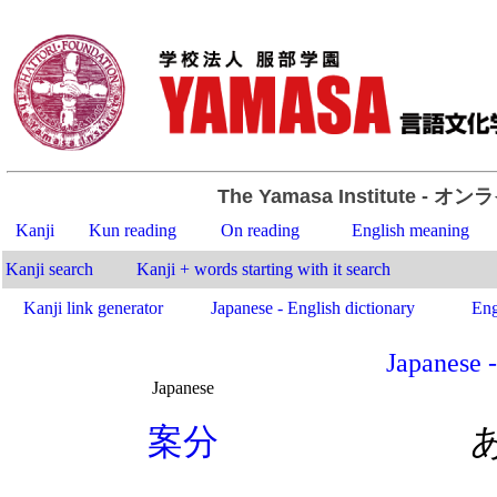
The Yamasa Institute
- オン
Kanji
Kun reading
On reading
English meaning
Kanji search
Kanji + words starting with it search
Kanji link generator
Japanese - English dictionary
Eng
Japanese -
Japanese
.
案
分