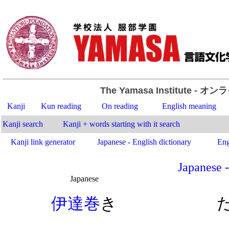
The Yamasa Institute
- オン
Kanji
Kun reading
On reading
English meaning
Kanji search
Kanji + words starting with it search
Kanji link generator
Japanese - English dictionary
Eng
Japanese -
Japanese
.
伊
達
巻
き