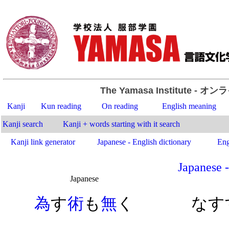
The Yamasa Institute
- オン
Kanji
Kun reading
On reading
English meaning
Kanji search
Kanji + words starting with it search
Kanji link generator
Japanese - English dictionary
Eng
Japanese -
Japanese
.
為
す
術
も
無
く
なす