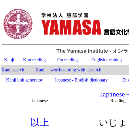
The Yamasa Institute
- オン
Kanji
Kun reading
On reading
English meaning
Kanji search
Kanji + words starting with it search
Kanji link generator
Japanese - English dictionary
Eng
Japanese -
Japanese
Reading
.
以
上
いじょ