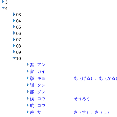
3
4
03
04
05
06
07
08
09
10
アン
案
ガイ
害
キョ
あ（げる）、あ（がる
挙
クン
訓
グン
郡
コウ
そうろう
候
コウ
航
サ
さ（す）、さ（し）
差