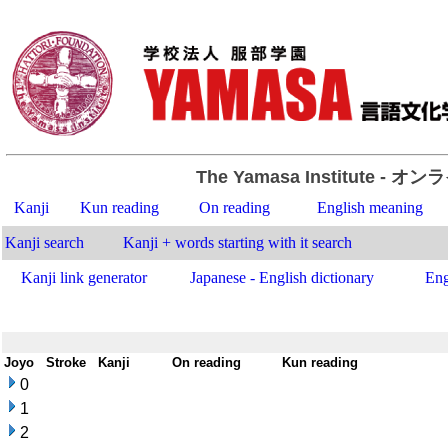
The Yamasa Institute
- オン
Kanji
Kun reading
On reading
English meaning
Kanji search
Kanji + words starting with it search
Kanji link generator
Japanese - English dictionary
Eng
Joyo
-
Stroke
-
Kanji
-
On reading
-
Kun reading
0
1
2