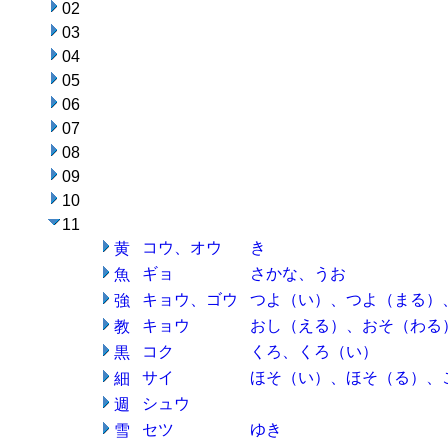
02
03
04
05
06
07
08
09
10
11
コウ、オウ
き
黄
ギョ
さかな、うお
魚
キョウ、ゴウ
つよ（い）、つよ（まる）
強
キョウ
おし（える）、おそ（わる
教
コク
くろ、くろ（い）
黒
サイ
ほそ（い）、ほそ（る）、
細
シュウ
週
セツ
ゆき
雪