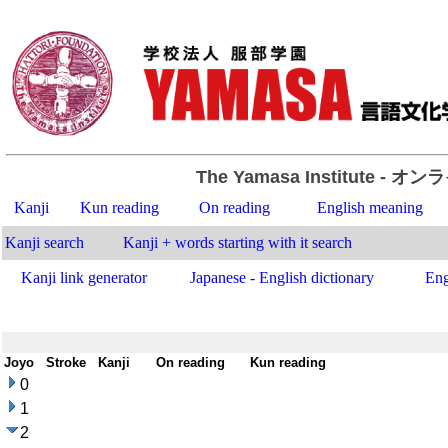
The Yamasa Institute
- オン
Kanji
Kun reading
On reading
English meaning
Kanji search
Kanji + words starting with it search
Kanji link generator
Japanese - English dictionary
Eng
Joyo
-
Stroke
-
Kanji
-
On reading
-
Kun reading
0
1
2