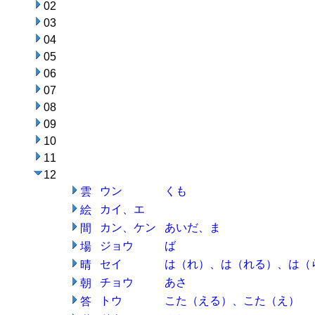
02
03
04
05
06
07
08
09
10
11
12
ウン
くも
雲
カイ、エ
絵
カン、ケン
あいだ、ま
間
ジョウ
ば
場
セイ
は（れ）、は（れる）、は（
晴
チョウ
あさ
朝
トウ
こた（える）、こた（え）
答