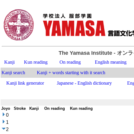
The Yamasa Institute
- オン
Kanji
Kun reading
On reading
English meaning
Kanji search
Kanji + words starting with it search
Kanji link generator
Japanese - English dictionary
Eng
Joyo
-
Stroke
-
Kanji
-
On reading
-
Kun reading
0
1
2