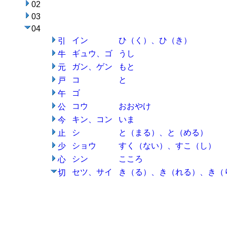
02
03
04
イン
ひ（く）、ひ（き）
引
ギュウ、ゴ
うし
牛
ガン、ゲン
もと
元
コ
と
戸
ゴ
午
コウ
おおやけ
公
キン、コン
いま
今
シ
と（まる）、と（める）
止
ショウ
すく（ない）、すこ（し）
少
シン
こころ
心
セツ、サイ
き（る）、き（れる）、き（
切