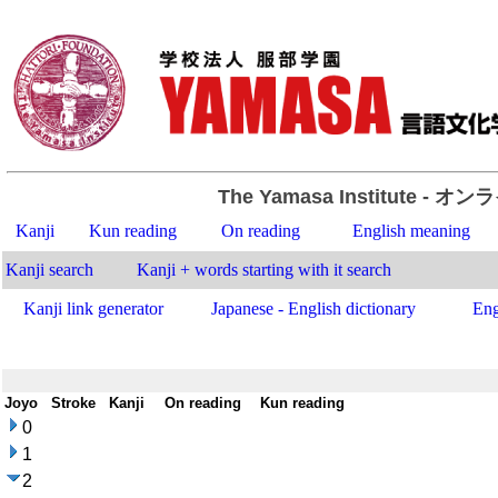
The Yamasa Institute
- オン
Kanji
Kun reading
On reading
English meaning
Kanji search
Kanji + words starting with it search
Kanji link generator
Japanese - English dictionary
Eng
Joyo
-
Stroke
-
Kanji
-
On reading
-
Kun reading
0
1
2