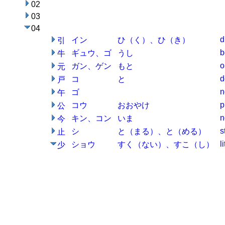
02
03
04
d
イン
ひ（く）、ひ（き）
引
b
ギュウ、ゴ
うし
牛
o
ガン、ゲン
もと
元
d
コ
と
戸
n
ゴ
午
p
コウ
おおやけ
公
n
キン、コン
いま
今
s
シ
と（まる）、と（める）
止
l
ショウ
すく（ない）、すこ（し）
少