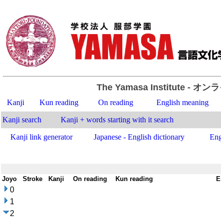
The Yamasa Institute
- オン
Kanji
Kun reading
On reading
English meaning
Kanji search
Kanji + words starting with it search
Kanji link generator
Japanese - English dictionary
Eng
Joyo
-
Stroke
-
Kanji
-
On reading
-
Kun reading
-
E
0
1
2