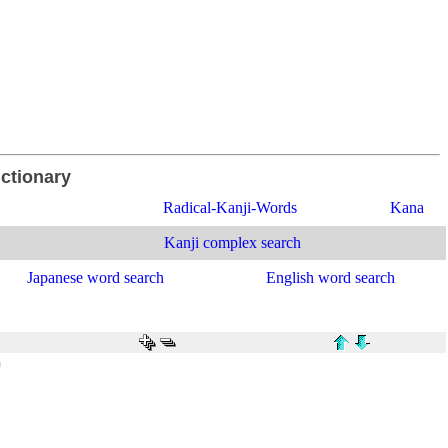
ictionary
Radical-Kanji-Words
Kana
Kanji complex search
Japanese word search
English word search
h