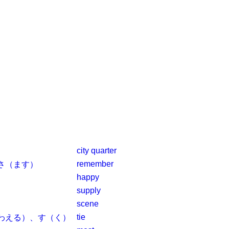
city quarter
remember
さ（ます）
happy
）
supply
scene
tie
わえる）、す（く）