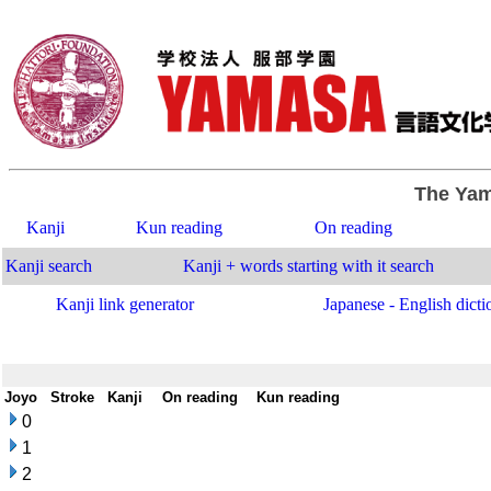
The Yam
Kanji
Kun reading
On reading
Kanji search
Kanji + words starting with it search
Kanji link generator
Japanese - English dicti
Joyo
-
Stroke
-
Kanji
-
On reading
-
Kun reading
0
1
2