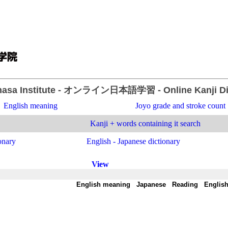
asa Institute
- オンライン日本語学習 -
Online Kanji D
English meaning
Joyo grade and stroke count
Kanji + words containing it search
onary
English - Japanese dictionary
View
-
English meaning
-
Japanese
-
Reading
-
Englis