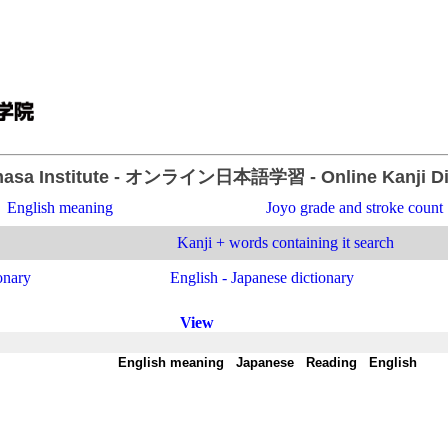
asa Institute
- オンライン日本語学習 -
Online Kanji D
English meaning
Joyo grade and stroke count
Kanji + words containing it search
onary
English - Japanese dictionary
View
-
English meaning
-
Japanese
-
Reading
-
English