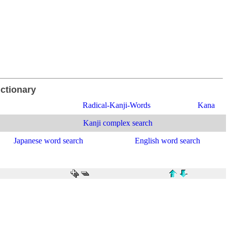
ictionary
Radical-Kanji-Words
Kana
Kanji complex search
Japanese word search
English word search