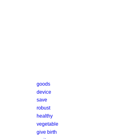
goods
device
save
robust
healthy
vegetable
give birth