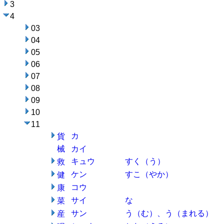
3
4
03
04
05
06
07
08
09
10
11
カ
貨
械
カイ
キュウ
すく（う）
救
ケン
すこ（やか）
健
コウ
康
サイ
な
菜
サン
う（む）、う（まれる）
産