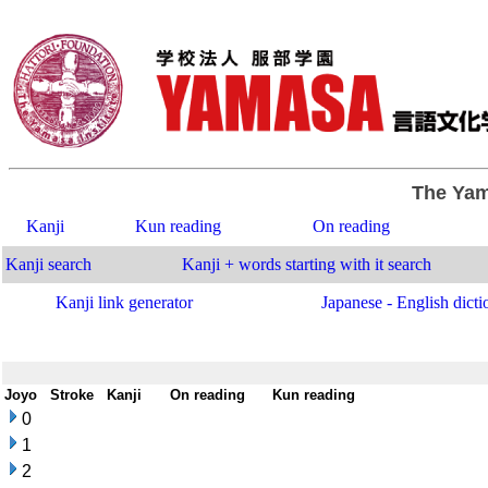
The Yam
Kanji
Kun reading
On reading
Kanji search
Kanji + words starting with it search
Kanji link generator
Japanese - English dicti
Joyo
-
Stroke
-
Kanji
-
On reading
-
Kun reading
0
1
2