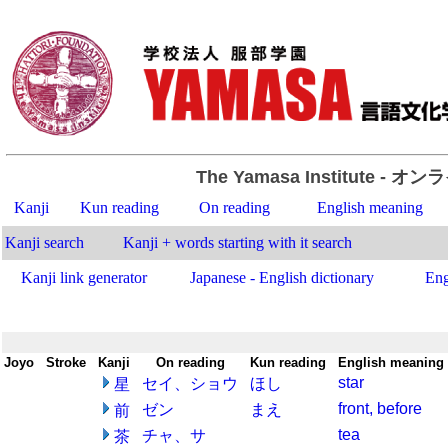
The Yamasa Institute
- オン
Kanji
Kun reading
On reading
English meaning
Kanji search
Kanji + words starting with it search
Kanji link generator
Japanese - English dictionary
Eng
Joyo
-
Stroke
-
Kanji
-
On reading
-
Kun reading
-
English meaning
star
セイ、ショウ
ほし
星
front, before
ゼン
まえ
前
tea
チャ、サ
茶