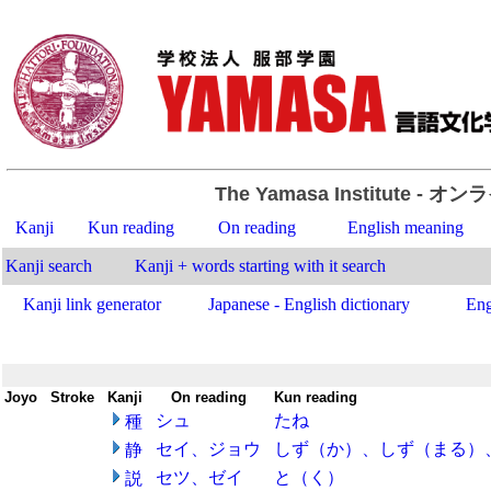
The Yamasa Institute
- オン
Kanji
Kun reading
On reading
English meaning
Kanji search
Kanji + words starting with it search
Kanji link generator
Japanese - English dictionary
Eng
Joyo
-
Stroke
-
Kanji
-
On reading
-
Kun reading
シュ
たね
種
セイ、ジョウ
しず（か）、しず（まる）
静
セツ、ゼイ
と（く）
説