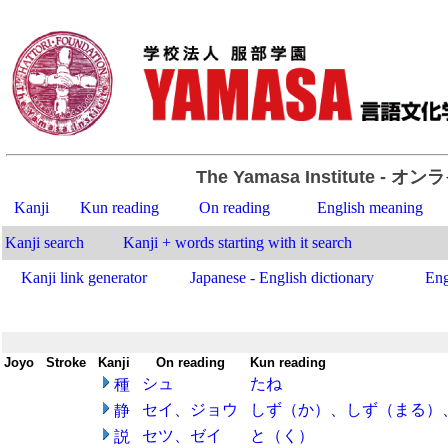
The Yamasa Institute
- オン
Kanji
Kun reading
On reading
English meaning
Kanji search
Kanji + words starting with it search
Kanji link generator
Japanese - English dictionary
Eng
Joyo
-
Stroke
-
Kanji
-
On reading
-
Kun reading
シュ
たね
種
セイ、ジョウ
しず（か）、しず（まる）
静
セツ、ゼイ
と（く）
説