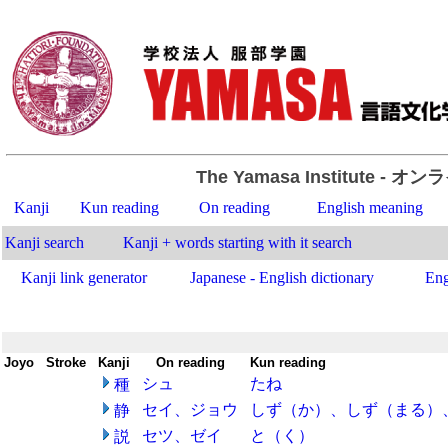
The Yamasa Institute
- オン
Kanji
Kun reading
On reading
English meaning
Kanji search
Kanji + words starting with it search
Kanji link generator
Japanese - English dictionary
Eng
Joyo
-
Stroke
-
Kanji
-
On reading
-
Kun reading
シュ
たね
種
セイ、ジョウ
しず（か）、しず（まる）
静
セツ、ゼイ
と（く）
説