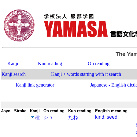
The Yam
Kanji
Kun reading
On reading
Kanji search
Kanji + words starting with it search
Kanji link generator
Japanese - English dicti
Joyo
-
Stroke
-
Kanji
-
On reading
-
Kun reading
-
English meaning
-
kind, seed
シュ
たね
種