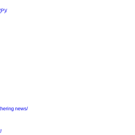
(P)/
thering news/
/