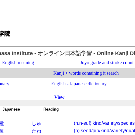
asa Institute
- オンライン日本語学習 -
Online Kanji D
English meaning
Joyo grade and stroke count
Kanji + words containing it search
onary
English - Japanese dictionary
View
Japanese
-
Reading
-
(n,n-suf) kind/variety/species
種
しゅ
(n) seed/pip/kind/variety/qua
種
たね