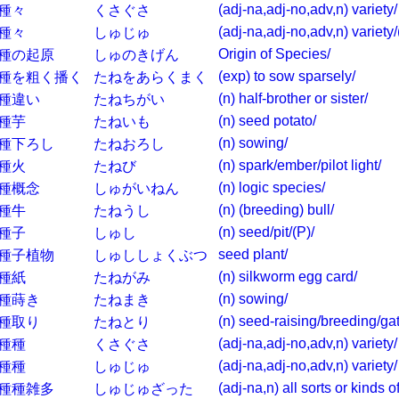
(adj-na,adj-no,adv,n) variety/
種々
くさぐさ
(adj-na,adj-no,adv,n) variety/
種々
しゅじゅ
Origin of Species/
種の起原
しゅのきげん
(exp) to sow sparsely/
種を粗く播く
たねをあらくまく
(n) half-brother or sister/
種違い
たねちがい
(n) seed potato/
種芋
たねいも
(n) sowing/
種下ろし
たねおろし
(n) spark/ember/pilot light/
種火
たねび
(n) logic species/
種概念
しゅがいねん
(n) (breeding) bull/
種牛
たねうし
(n) seed/pit/(P)/
種子
しゅし
seed plant/
種子植物
しゅししょくぶつ
(n) silkworm egg card/
種紙
たねがみ
(n) sowing/
種蒔き
たねまき
(n) seed-raising/breeding/ga
種取り
たねとり
(adj-na,adj-no,adv,n) variety/
種種
くさぐさ
(adj-na,adj-no,adv,n) variety/
種種
しゅじゅ
(adj-na,n) all sorts or kinds of
種種雑多
しゅじゅざった