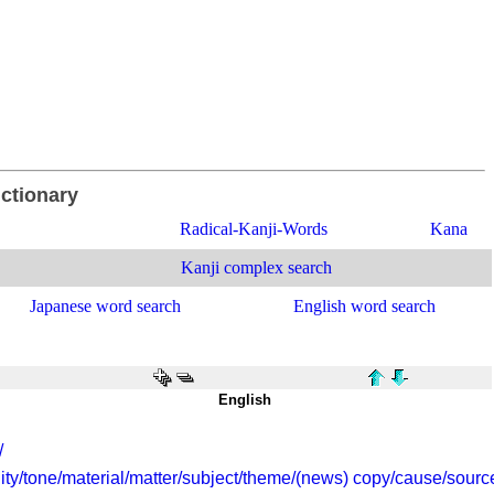
ictionary
Radical-Kanji-Words
Kana
Kanji complex search
Japanese word search
English word search
English
/
lity/tone/material/matter/subject/theme/(news) copy/cause/source/