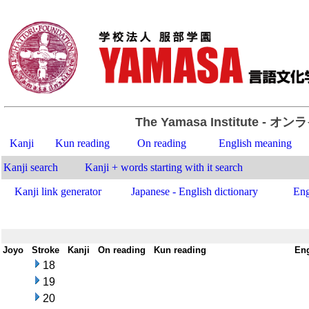
The Yamasa Institute
- オン
Kanji
Kun reading
On reading
English meaning
Kanji search
Kanji + words starting with it search
Kanji link generator
Japanese - English dictionary
Eng
Joyo
-
Stroke
-
Kanji
-
On reading
-
Kun reading
-
En
18
19
20