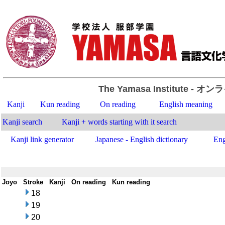
The Yamasa Institute
- オン
Kanji
Kun reading
On reading
English meaning
Kanji search
Kanji + words starting with it search
Kanji link generator
Japanese - English dictionary
Eng
Joyo
-
Stroke
-
Kanji
-
On reading
-
Kun reading
18
19
20