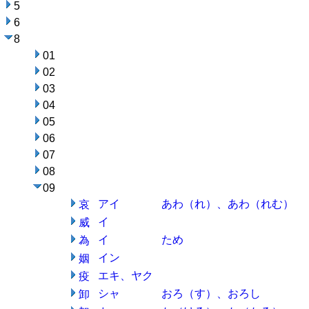
5
6
8
01
02
03
04
05
06
07
08
09
アイ
あわ（れ）、あわ（れむ）
哀
イ
威
イ
ため
為
イン
姻
エキ、ヤク
疫
シャ
おろ（す）、おろし
卸