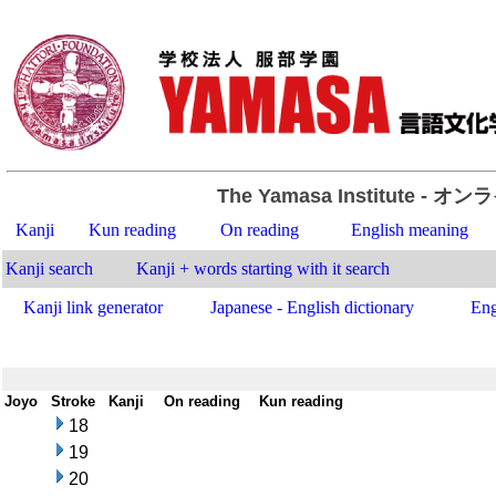
The Yamasa Institute
- オン
Kanji
Kun reading
On reading
English meaning
Kanji search
Kanji + words starting with it search
Kanji link generator
Japanese - English dictionary
Eng
Joyo
-
Stroke
-
Kanji
-
On reading
-
Kun reading
18
19
20