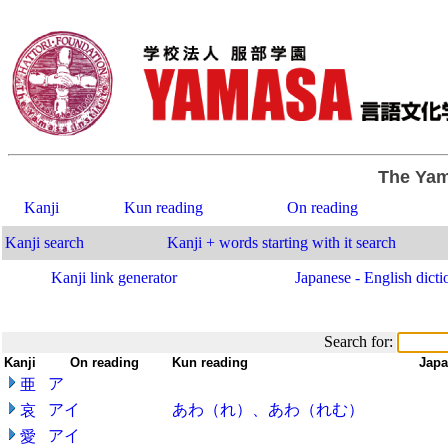
The Yam
Kanji
Kun reading
On reading
Kanji search
Kanji + words starting with it search
Kanji link generator
Japanese - English dicti
Search for:
Kanji
-
On reading
-
Kun reading
-
-
Japa
ア
亜
アイ
あわ（れ）、あわ（れむ）
哀
アイ
愛