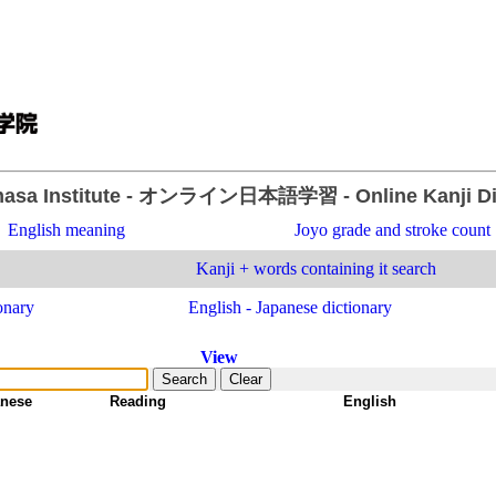
asa Institute
- オンライン日本語学習 -
Online Kanji D
English meaning
Joyo grade and stroke count
Kanji + words containing it search
onary
English - Japanese dictionary
View
nese
-
Reading
-
English