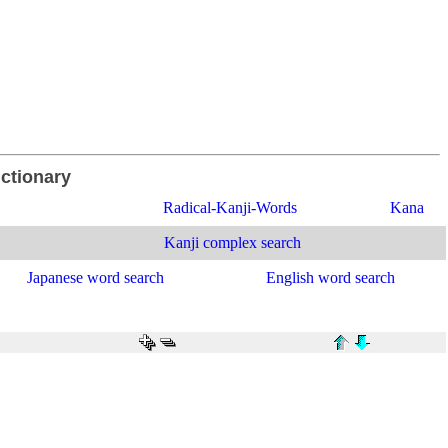
ictionary
Radical-Kanji-Words
Kana
Kanji complex search
Japanese word search
English word search