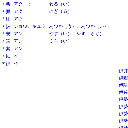
アク、オ
わる（い）
悪
アク
にぎ（る）
握
アツ
圧
ショウ、キュウ
あつか（う）、あつか（い）
扱
アン
やす（い）、やす（らぐ）
安
アン
くら（い）
暗
アン
案
イ
以
イ
伊
伊井
伊艦
伊語
伊佐
伊勢
伊勢
伊勢
伊勢
伊勢