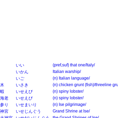
(pref,suf) that one/Italy/
いい
Italian warship/
いかん
(n) Italian language/
いご
(n) chicken grunt (fish)/threeline gru
木
いさき
(n) spiny lobster/
蝦
いせえび
(n) spiny lobster/
海老
いせえび
(n) Ise pilgrimage/
参り
いせまいり
Grand Shrine at Ise/
神宮
いせじんぐう
the Grand Shrines of Ise/
大神宮
いせだいじんぐう