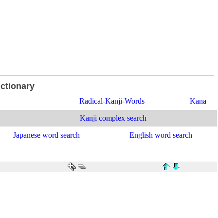
ictionary
Radical-Kanji-Words
Kana
Kanji complex search
Japanese word search
English word search