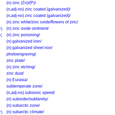
(n) zinc (Zn)/(P)/
(n,adj-no) zinc coated (galvanized)/
(n,adj-no) zinc coated (galvanized)/
(n) zinc white/zinc oxide/flowers of zinc/
(n) zinc oxide ointment/
う
(n) zinc poisoning/
く
(n) galvanized iron/
(n) galvanized sheet iron/
photoengraving/
zinc plate/
(n) zinc etching/
zinc dust/
(n) Eurasia/
subtemperate zone/
(n,adj-no) subsonic speed/
(n) suborder/subfamily/
(n) subarctic zone/
(n) subarctic climate/
う