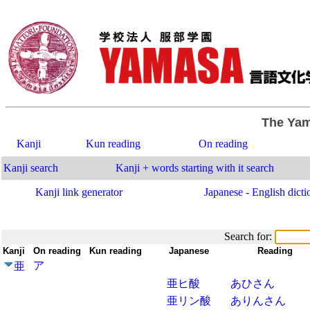
The Yam
Kanji
Kun reading
On reading
Kanji search
Kanji + words starting with it search
Kanji link generator
Japanese - English dicti
Search for:
Kanji
-
On reading
-
Kun reading
-
-
Japanese
-
Reading
ア
亜
亜ヒ酸
あひさん
亜リン酸
ありんさん