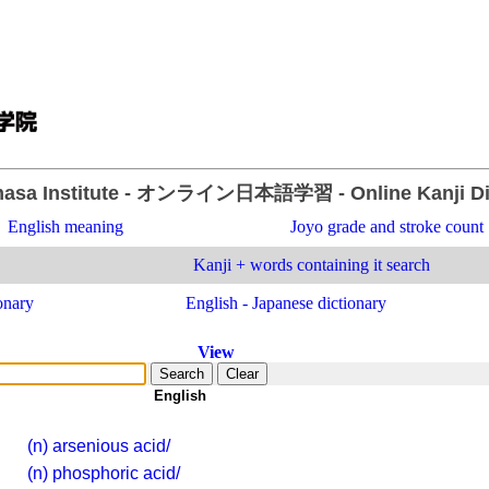
asa Institute
- オンライン日本語学習 -
Online Kanji D
English meaning
Joyo grade and stroke count
Kanji + words containing it search
onary
English - Japanese dictionary
View
-
English
(n) arsenious acid/
(n) phosphoric acid/