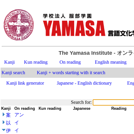
The Yamasa Institute
- オン
Kanji
Kun reading
On reading
English meaning
Kanji search
Kanji + words starting with it search
Kanji link generator
Japanese - English dictionary
Eng
Search for:
Kanji
-
On reading
-
Kun reading
-
-
Japanese
-
Reading
アン
案
イ
以
イ
伊