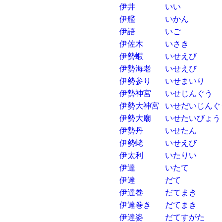
伊井
いい
伊艦
いかん
伊語
いご
伊佐木
いさき
伊勢蝦
いせえび
伊勢海老
いせえび
伊勢参り
いせまいり
伊勢神宮
いせじんぐう
伊勢大神宮
いせだいじんぐ
伊勢大廟
いせたいびょう
伊勢丹
いせたん
伊勢蛯
いせえび
伊太利
いたりい
伊達
いたて
伊達
だて
伊達巻
だてまき
伊達巻き
だてまき
伊達姿
だてすがた