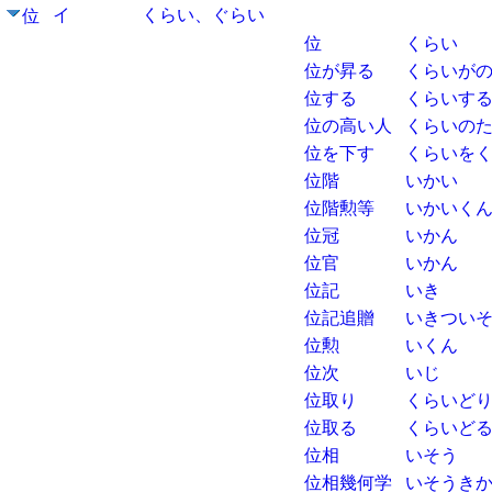
イ
くらい、ぐらい
位
位
くらい
位が昇る
くらいが
位する
くらいす
位の高い人
くらいの
位を下す
くらいを
位階
いかい
位階勲等
いかいく
位冠
いかん
位官
いかん
位記
いき
位記追贈
いきつい
位勲
いくん
位次
いじ
位取り
くらいど
位取る
くらいど
位相
いそう
位相幾何学
いそうき