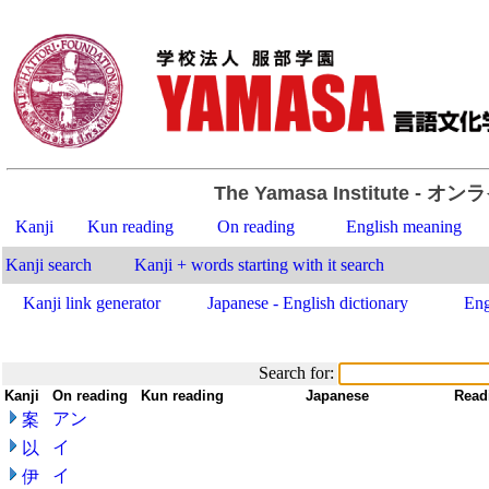
The Yamasa Institute
- オン
Kanji
Kun reading
On reading
English meaning
Kanji search
Kanji + words starting with it search
Kanji link generator
Japanese - English dictionary
Eng
Search for:
Kanji
-
On reading
-
Kun reading
-
-
Japanese
-
Read
アン
案
イ
以
イ
伊