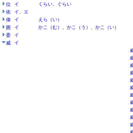
イ
くらい、ぐらい
位
イ、エ
依
イ
えら（い）
偉
イ
かこ（む）、かこ（う）、かこ（い）
囲
イ
委
イ
威