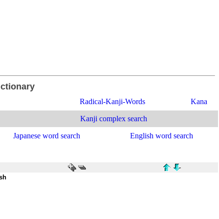
ictionary
Radical-Kanji-Words
Kana
Kanji complex search
Japanese word search
English word search
sh