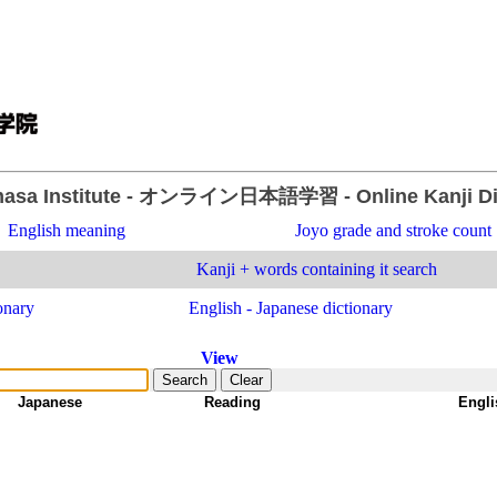
asa Institute
- オンライン日本語学習 -
Online Kanji D
English meaning
Joyo grade and stroke count
Kanji + words containing it search
onary
English - Japanese dictionary
View
Japanese
-
Reading
-
Engli