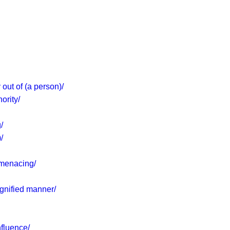
out of (a person)/
ority/
/
/
/menacing/
ignified manner/
nfluence/