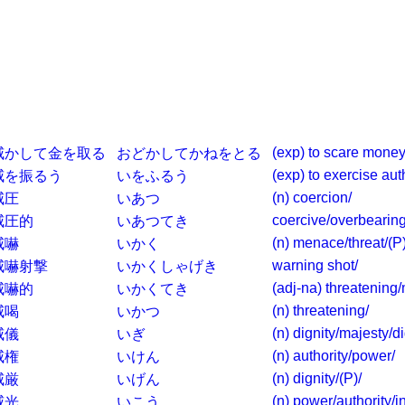
(exp) to scare money 
威かして金を取る
おどかしてかねをとる
(exp) to exercise auth
威を振るう
いをふるう
(n) coercion/
威圧
いあつ
coercive/overbearing
威圧的
いあつてき
(n) menace/threat/(P)
威嚇
いかく
warning shot/
威嚇射撃
いかくしゃげき
(adj-na) threatening
威嚇的
いかくてき
(n) threatening/
威喝
いかつ
(n) dignity/majesty/d
威儀
いぎ
(n) authority/power/
威権
いけん
(n) dignity/(P)/
威厳
いげん
(n) power/authority/i
威光
いこう