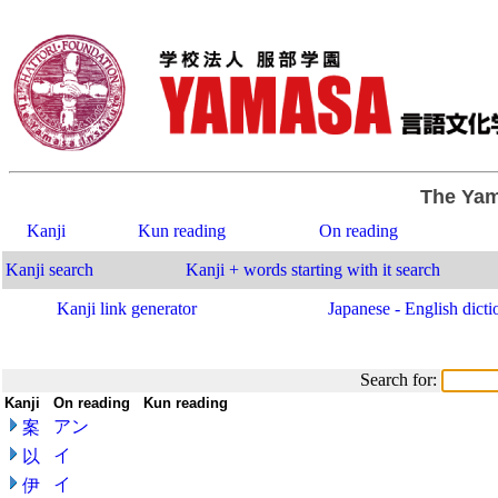
The Yam
Kanji
Kun reading
On reading
Kanji search
Kanji + words starting with it search
Kanji link generator
Japanese - English dicti
Search for:
Kanji
-
On reading
-
Kun reading
-
-
アン
案
イ
以
イ
伊