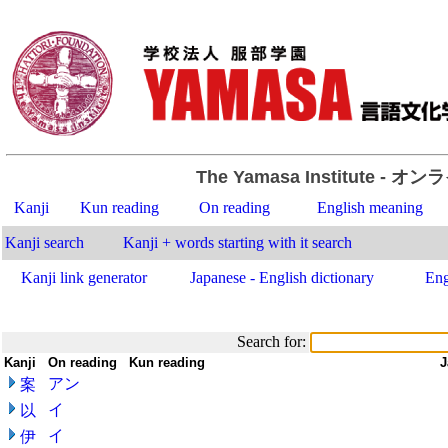
The Yamasa Institute
- オン
Kanji
Kun reading
On reading
English meaning
Kanji search
Kanji + words starting with it search
Kanji link generator
Japanese - English dictionary
Eng
Search for:
Kanji
-
On reading
-
Kun reading
-
-
J
アン
案
イ
以
イ
伊