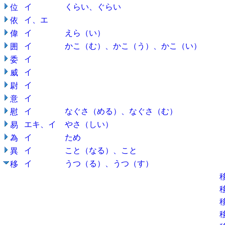
イ
くらい、ぐらい
位
イ、エ
依
イ
えら（い）
偉
イ
かこ（む）、かこ（う）、かこ（い）
囲
イ
委
イ
威
イ
尉
イ
意
イ
なぐさ（める）、なぐさ（む）
慰
エキ、イ
やさ（しい）
易
イ
ため
為
イ
こと（なる）、こと
異
イ
うつ（る）、うつ（す）
移