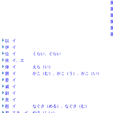
イ
以
イ
伊
イ
くらい、ぐらい
位
イ、エ
依
イ
えら（い）
偉
イ
かこ（む）、かこ（う）、かこ（い）
囲
イ
委
イ
威
イ
尉
イ
意
イ
なぐさ（める）、なぐさ（む）
慰
エキ、イ
やさ（しい）
易