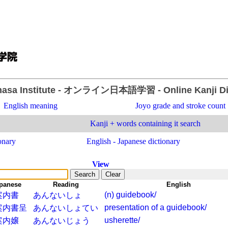
asa Institute
- オンライン日本語学習 -
Online Kanji D
English meaning
Joyo grade and stroke count
Kanji + words containing it search
onary
English - Japanese dictionary
View
panese
-
Reading
-
English
(n) guidebook/
案内書
あんないしょ
presentation of a guidebook/
案内書呈
あんないしょてい
usherette/
案内嬢
あんないじょう