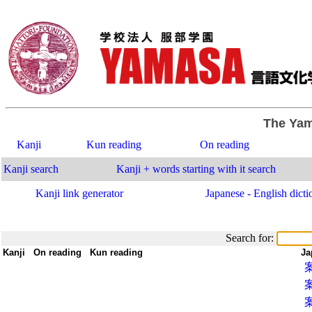
The Yam
Kanji
Kun reading
On reading
Kanji search
Kanji + words starting with it search
Kanji link generator
Japanese - English dicti
Search for:
Kanji
-
On reading
-
Kun reading
-
-
Ja