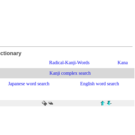
ictionary
Radical-Kanji-Words
Kana
Kanji complex search
Japanese word search
English word search