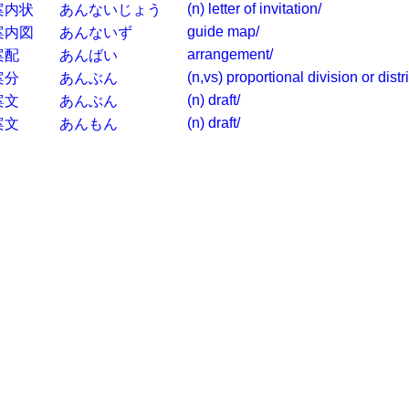
(n) letter of invitation/
案内状
あんないじょう
guide map/
案内図
あんないず
arrangement/
案配
あんばい
(n,vs) proportional division or distr
案分
あんぶん
(n) draft/
案文
あんぶん
(n) draft/
案文
あんもん