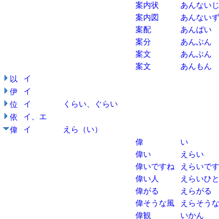
案内状
あんない
案内図
あんない
案配
あんばい
案分
あんぶん
案文
あんぶん
案文
あんもん
イ
以
イ
伊
イ
くらい、ぐらい
位
イ、エ
依
イ
えら（い）
偉
偉
い
偉い
えらい
偉いですね
えらいで
偉い人
えらいひ
偉がる
えらがる
偉そうな風
えらそう
偉観
いかん