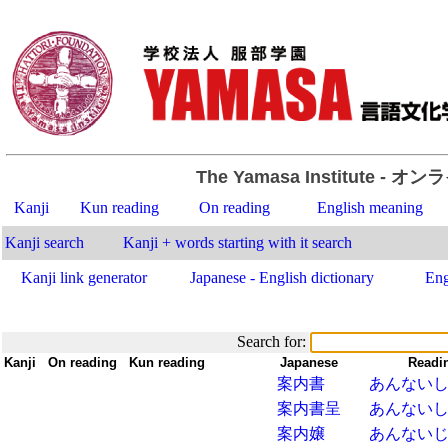
The Yamasa Institute
- オン
Kanji
Kun reading
On reading
English meaning
Kanji search
Kanji + words starting with it search
Kanji link generator
Japanese - English dictionary
Eng
Search for:
Kanji
-
On reading
-
Kun reading
-
-
Japanese
-
Readi
案内書
あんない
案内書呈
あんない
案内嬢
あんない