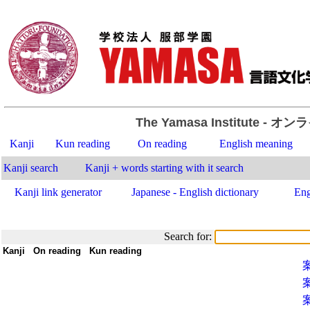
The Yamasa Institute
- オン
Kanji
Kun reading
On reading
English meaning
Kanji search
Kanji + words starting with it search
Kanji link generator
Japanese - English dictionary
Eng
Search for:
Kanji
-
On reading
-
Kun reading
-
-