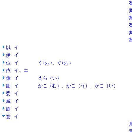
イ
以
イ
伊
イ
くらい、ぐらい
位
イ、エ
依
イ
えら（い）
偉
イ
かこ（む）、かこ（う）、かこ（い）
囲
イ
委
イ
威
イ
尉
イ
意