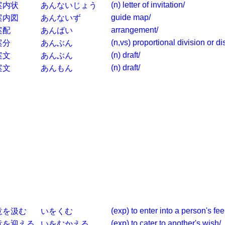
(n) letter of invitation/
案内状
あんないじょう
guide map/
案内図
あんないず
arrangement/
案配
あんばい
(n,vs) proportional division or dis
案分
あんぶん
(n) draft/
案文
あんぶん
(n) draft/
案文
あんもん
(exp) to enter into a person's fee
意を汲む
いをくむ
(exp) to cater to another's wish/
意を迎える
いをむかえる