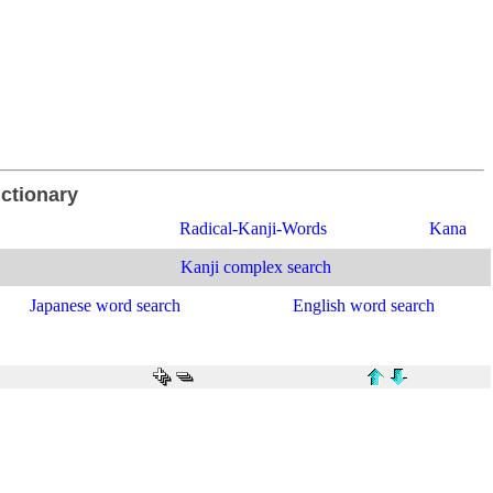
ictionary
Radical-Kanji-Words
Kana
Kanji complex search
Japanese word search
English word search