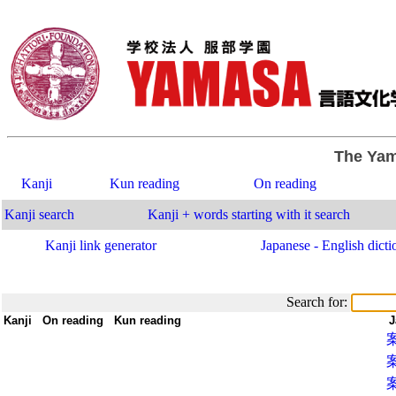
The Yam
Kanji
Kun reading
On reading
Kanji search
Kanji + words starting with it search
Kanji link generator
Japanese - English dicti
Search for:
Kanji
-
On reading
-
Kun reading
-
-
J