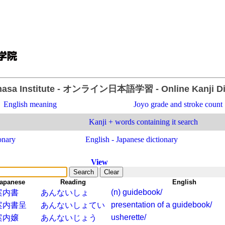
asa Institute
- オンライン日本語学習 -
Online Kanji D
English meaning
Joyo grade and stroke count
Kanji + words containing it search
onary
English - Japanese dictionary
View
apanese
-
Reading
-
English
(n) guidebook/
案内書
あんないしょ
presentation of a guidebook/
案内書呈
あんないしょてい
usherette/
案内嬢
あんないじょう