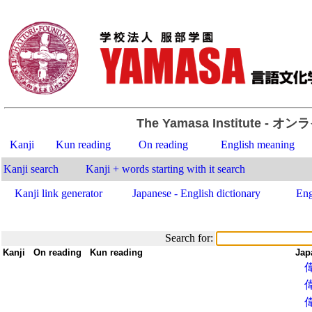
The Yamasa Institute
- オン
Kanji
Kun reading
On reading
English meaning
Kanji search
Kanji + words starting with it search
Kanji link generator
Japanese - English dictionary
Eng
Search for:
Kanji
-
On reading
-
Kun reading
-
-
Jap