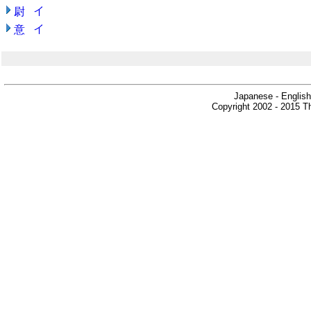
イ
尉
イ
意
Japanese - English
Copyright 2002 - 2015 Th