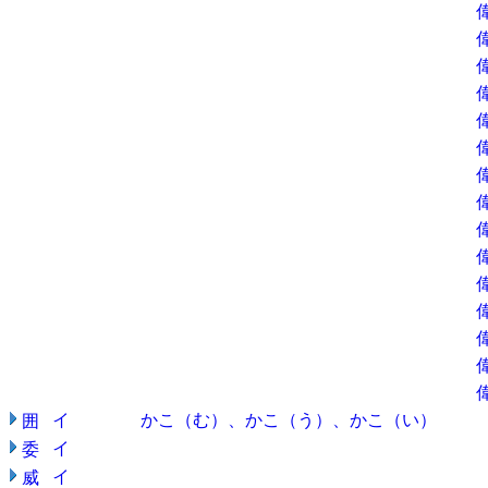
イ
かこ（む）、かこ（う）、かこ（い）
囲
イ
委
イ
威