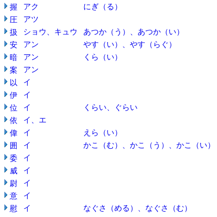
アク
にぎ（る）
握
アツ
圧
ショウ、キュウ
あつか（う）、あつか（い）
扱
アン
やす（い）、やす（らぐ）
安
アン
くら（い）
暗
アン
案
イ
以
イ
伊
イ
くらい、ぐらい
位
イ、エ
依
イ
えら（い）
偉
イ
かこ（む）、かこ（う）、かこ（い）
囲
イ
委
イ
威
イ
尉
イ
意
イ
なぐさ（める）、なぐさ（む）
慰