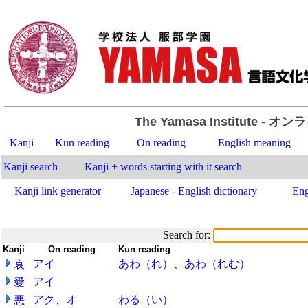
The Yamasa Institute
- オン
Kanji
Kun reading
On reading
English meaning
Kanji search
Kanji + words starting with it search
Kanji link generator
Japanese - English dictionary
Eng
Search for:
Kanji
-
On reading
-
Kun reading
アイ
あわ（れ）、あわ（れむ）
哀
アイ
愛
アク、オ
わる（い）
悪