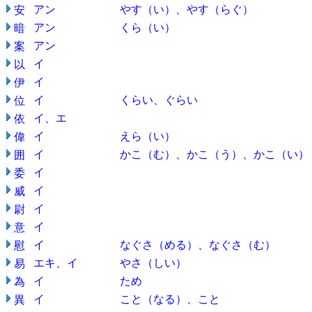
アン
やす（い）、やす（らぐ）
安
アン
くら（い）
暗
アン
案
イ
以
イ
伊
イ
くらい、ぐらい
位
イ、エ
依
イ
えら（い）
偉
イ
かこ（む）、かこ（う）、かこ（い）
囲
イ
委
イ
威
イ
尉
イ
意
イ
なぐさ（める）、なぐさ（む）
慰
エキ、イ
やさ（しい）
易
イ
ため
為
イ
こと（なる）、こと
異