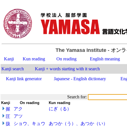
The Yamasa Institute
- オン
Kanji
Kun reading
On reading
English meaning
Kanji search
Kanji + words starting with it search
Kanji link generator
Japanese - English dictionary
Eng
Search for:
Kanji
-
On reading
-
Kun reading
アク
にぎ（る）
握
アツ
圧
ショウ、キュウ
あつか（う）、あつか（い）
扱