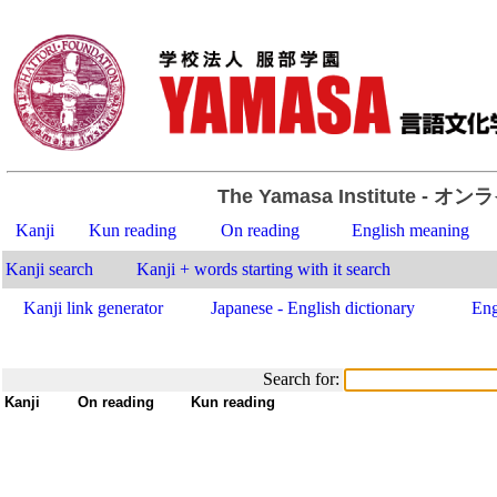
The Yamasa Institute
- オン
Kanji
Kun reading
On reading
English meaning
Kanji search
Kanji + words starting with it search
Kanji link generator
Japanese - English dictionary
Eng
Search for:
Kanji
-
On reading
-
Kun reading