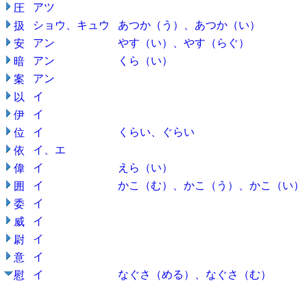
アツ
圧
ショウ、キュウ
あつか（う）、あつか（い）
扱
アン
やす（い）、やす（らぐ）
安
アン
くら（い）
暗
アン
案
イ
以
イ
伊
イ
くらい、ぐらい
位
イ、エ
依
イ
えら（い）
偉
イ
かこ（む）、かこ（う）、かこ（い）
囲
イ
委
イ
威
イ
尉
イ
意
イ
なぐさ（める）、なぐさ（む）
慰