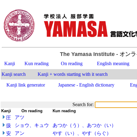
The Yamasa Institute
- オン
Kanji
Kun reading
On reading
English meaning
Kanji search
Kanji + words starting with it search
Kanji link generator
Japanese - English dictionary
Eng
Search for:
Kanji
-
On reading
-
Kun reading
アツ
圧
ショウ、キュウ
あつか（う）、あつか（い）
扱
アン
やす（い）、やす（らぐ）
安