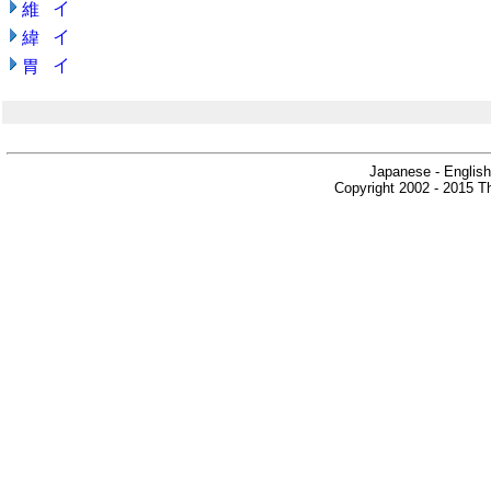
イ
維
イ
緯
イ
胃
Japanese - English
Copyright 2002 - 2015 Th