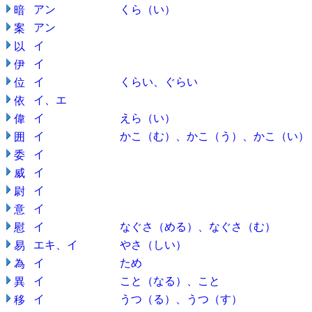
アン
くら（い）
暗
アン
案
イ
以
イ
伊
イ
くらい、ぐらい
位
イ、エ
依
イ
えら（い）
偉
イ
かこ（む）、かこ（う）、かこ（い）
囲
イ
委
イ
威
イ
尉
イ
意
イ
なぐさ（める）、なぐさ（む）
慰
エキ、イ
やさ（しい）
易
イ
ため
為
イ
こと（なる）、こと
異
イ
うつ（る）、うつ（す）
移