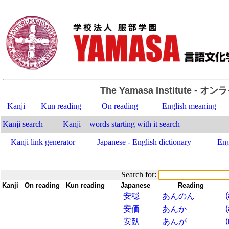
The Yamasa Institute
- オン
Kanji
Kun reading
On reading
English meaning
Kanji search
Kanji + words starting with it search
Kanji link generator
Japanese - English dictionary
Eng
Search for:
Kanji
-
On reading
-
Kun reading
-
-
Japanese
-
Reading
-
(
安穏
あんのん
安価
あんか
(
安臥
あんが