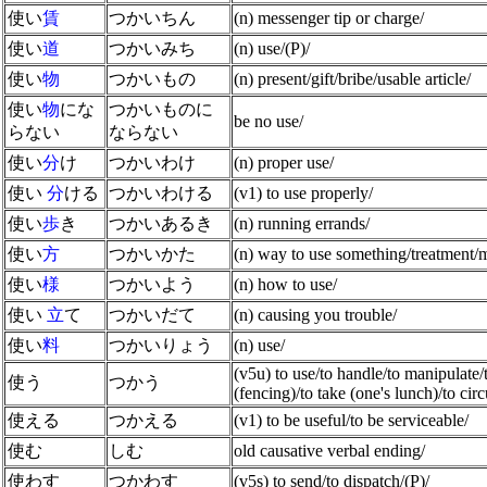
使い
賃
つかいちん
(n) messenger tip or charge/
使い
道
つかいみち
(n) use/(P)/
使い
物
つかいもの
(n) present/gift/bribe/usable article/
使い
物
にな
つかいものに
be no use/
らない
ならない
使い
分
け
つかいわけ
(n) proper use/
使い
分
ける
つかいわける
(v1) to use properly/
使い
歩
き
つかいあるき
(n) running errands/
使い
方
つかいかた
(n) way to use something/treatment/
使い
様
つかいよう
(n) how to use/
使い
立
て
つかいだて
(n) causing you trouble/
使い
料
つかいりょう
(n) use/
(v5u) to use/to handle/to manipulate
使う
つかう
(fencing)/to take (one's lunch)/to cir
使える
つかえる
(v1) to be useful/to be serviceable/
使む
しむ
old causative verbal ending/
使わす
つかわす
(v5s) to send/to dispatch/(P)/