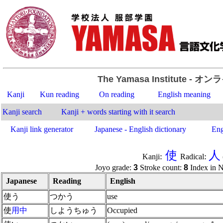
The Yamasa Institute
- オン
Kanji
Kun reading
On reading
English meaning
Kanji search
Kanji + words starting with it search
Kanji link generator
Japanese - English dictionary
Eng
使
人
:
:
Kanji
Radical
Joyo grade
:
3
Stroke count
:
8
Index in N
Japanese
Reading
English
使う
つかう
use
使
用
中
しようちゅう
Occupied