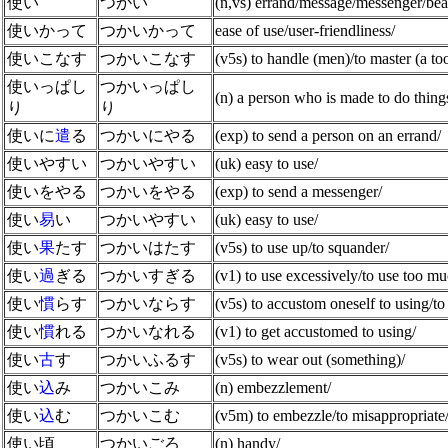
使い
つかい
(n,vs) errand/message/messenger/beare
使いかって
つかいかって
ease of use/user-friendliness/
使いこなす
つかいこなす
(v5s) to handle (men)/to master (a t
使いっぱし
つかいっぱし
(n) a person who is made to do thing
り
り
使いに
遣
る
つかいにやる
(exp) to send a person on an errand/
使いやすい
つかいやすい
(uk) easy to use/
使いをやる
つかいをやる
(exp) to send a messenger/
使い
易
い
つかいやすい
(uk) easy to use/
使い
果
たす
つかいはたす
(v5s) to use up/to squander/
使い
過
ぎる
つかいすぎる
(v1) to use excessively/to use too 
使い
慣
らす
つかいならす
(v5s) to accustom oneself to using/to 
使い
慣
れる
つかいなれる
(v1) to get accustomed to using/
使い
古
す
つかいふるす
(v5s) to wear out (something)/
使い
込
み
つかいこみ
(n) embezzlement/
使い
込
む
つかいこむ
(v5m) to embezzle/to misappropriate/t
使い頃
つかいごろ
(n) handy/