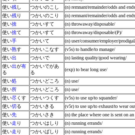
使い
残
し
つかいのこし
(n) remnant/remainder/odds and ends
使い
残
り
つかいのこり
(n) remnant/remainder/odds and ends
使い
捨
つかいすて
(n) throwaway/disposable/
使い
捨
て
つかいすて
(n) throwaway/disposable/(P)/
使い
手
つかいて
(n) user/consumer/employer/prodigal/
使い
熟
す
つかいこなす
(v5s) to handle/to manage/
使い
出
つかいで
(n) lasting quality/good wearing/
使い
出
が
有
つかいでがあ
(exp) to bear long use/
る
る
使い
処
つかいどころ
(n) use/
使い
所
つかいどころ
(n) use/
使い
尽
くす
つかいつくす
(v5s) to use up/to squander/
使い
切
る
つかいきる
(v5r) to use up/to exhaust/to wear ou
使い
先
つかいさき
(n) the place where one is sent on an
使い
走
り
つかいはしり
(n) running errands/
使い
走
り
つかいばしり
(n) running errands/