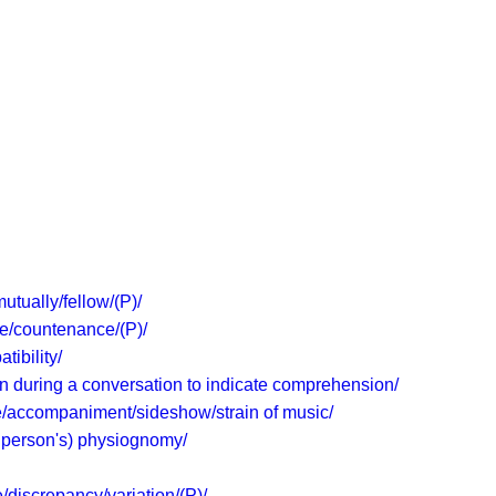
mutually/fellow/(P)/
se/countenance/(P)/
atibility/
n during a conversation to indicate comprehension/
ude/accompaniment/sideshow/strain of music/
a person's) physiognomy/
e/discrepancy/variation/(P)/