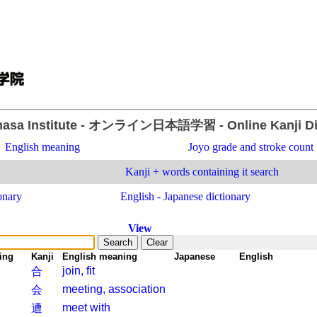
asa Institute
- オンライン日本語学習 -
Online Kanji D
English meaning
Joyo grade and stroke count
Kanji + words containing it search
onary
English - Japanese dictionary
View
ing
-
Kanji
-
English meaning
-
Japanese
-
English
join, fit
合
meeting, association
会
meet with
遭