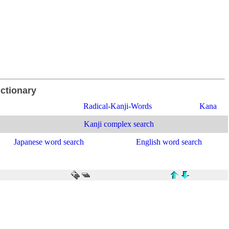
ictionary
Radical-Kanji-Words
Kana
Kanji complex search
Japanese word search
English word search