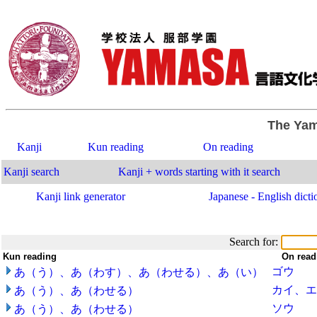
The Yam
Kanji
Kun reading
On reading
Kanji search
Kanji + words starting with it search
Kanji link generator
Japanese - English dicti
Search for:
Kun reading
-
On read
ゴウ
あ（う）、あ（わす）、あ（わせる）、あ（い）
カイ、エ
あ（う）、あ（わせる）
ソウ
あ（う）、あ（わせる）