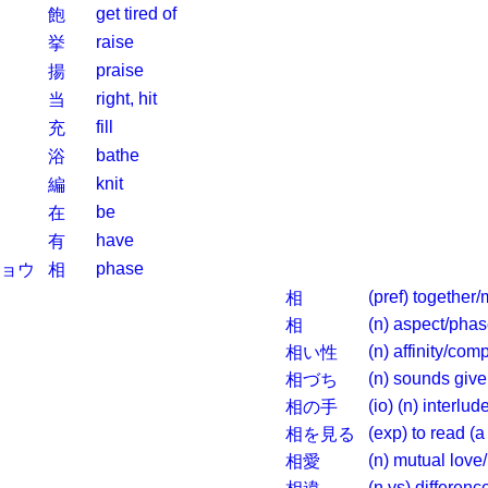
get tired of
飽
raise
挙
praise
揚
right, hit
当
fill
充
bathe
浴
knit
編
be
在
have
有
phase
ョウ
相
(pref) together/
相
(n) aspect/pha
相
(n) affinity/comp
相い性
(n) sounds give
相づち
(io) (n) interl
相の手
(exp) to read (
相を見る
(n) mutual love/
相愛
(n,vs) differenc