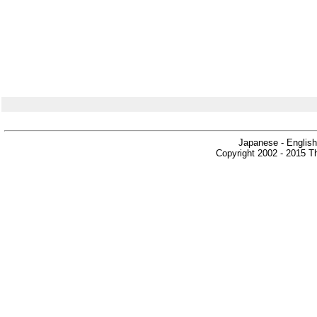
Japanese - English
Copyright 2002 - 2015 Th