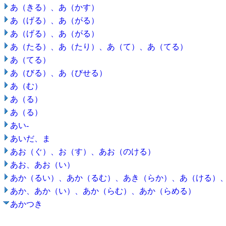
あ（きる）、あ（かす）
あ（げる）、あ（がる）
あ（げる）、あ（がる）
あ（たる）、あ（たり）、あ（て）、あ（てる）
あ（てる）
あ（びる）、あ（びせる）
あ（む）
あ（る）
あ（る）
あい-
あいだ、ま
あお（ぐ）、お（す）、あお（のける）
あお、あお（い）
あか（るい）、あか（るむ）、あき（らか）、あ（ける）
あか、あか（い）、あか（らむ）、あか（らめる）
あかつき