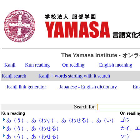
The Yamasa Institute
- オン
Kanji
Kun reading
On reading
English meaning
Kanji search
Kanji + words starting with it search
Kanji link generator
Japanese - English dictionary
Eng
Search for:
Kun reading
-
On readin
ゴウ
あ（う）、あ（わす）、あ（わせる）、あ（い）
カイ、エ
あ（う）、あ（わせる）
ソウ
あ（う）、あ（わせる）