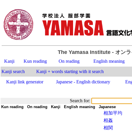
The Yamasa Institute
- オン
Kanji
Kun reading
On reading
English meaning
Kanji search
Kanji + words starting with it search
Kanji link generator
Japanese - English dictionary
Eng
Search for:
Kun reading
-
On reading
-
Kanji
-
English meaning
-
Japanese
相加平均
相姦
相関