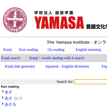
The Yamasa Institute
- オン
Kanji
Kun reading
On reading
English meaning
Kanji search
Kanji + words starting with it search
Kanji link generator
Japanese - English dictionary
Eng
Search for:
Kun reading
あさ
あさ（い）
あさる