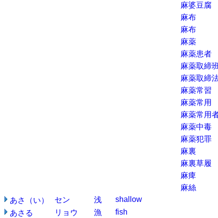
麻婆豆腐
麻布
麻布
麻薬
麻薬患者
麻薬取締
麻薬取締
麻薬常習
麻薬常用
麻薬常用
麻薬中毒
麻薬犯罪
麻裏
麻裏草履
麻痺
麻絲
shallow
セン
浅
あさ（い）
fish
リョウ
漁
あさる