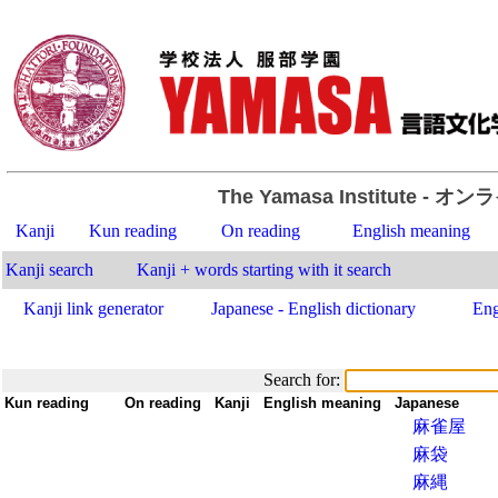
The Yamasa Institute
- オン
Kanji
Kun reading
On reading
English meaning
Kanji search
Kanji + words starting with it search
Kanji link generator
Japanese - English dictionary
Eng
Search for:
Kun reading
-
On reading
-
Kanji
-
English meaning
-
Japanese
麻雀屋
麻袋
麻縄