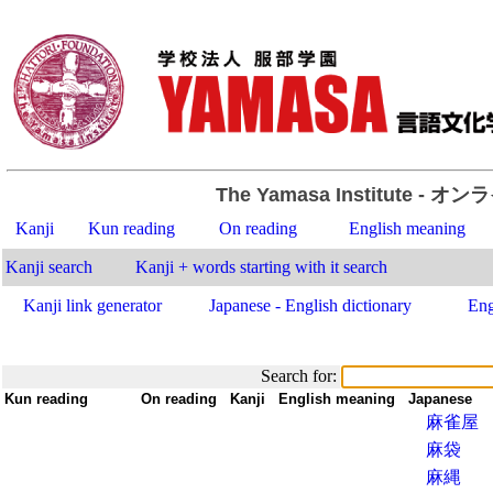
The Yamasa Institute
- オン
Kanji
Kun reading
On reading
English meaning
Kanji search
Kanji + words starting with it search
Kanji link generator
Japanese - English dictionary
Eng
Search for:
Kun reading
-
On reading
-
Kanji
-
English meaning
-
Japanese
麻雀屋
麻袋
麻縄