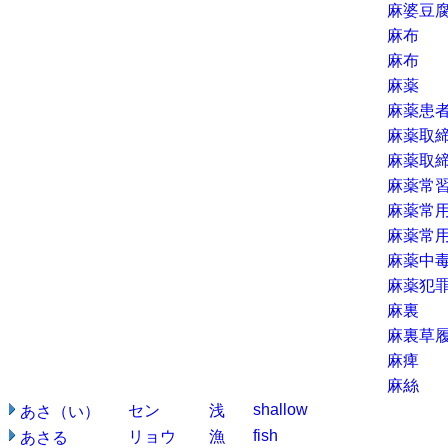
麻婆豆
麻布
麻布
麻薬
麻薬患
麻薬取
麻薬取
麻薬常
麻薬常
麻薬常
麻薬中
麻薬犯
麻裏
麻裏草
麻痺
麻絲
shallow
セン
浅
あさ（い）
fish
リョウ
漁
あさる